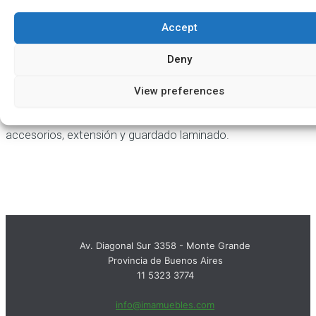
Sumar a Favoritos
Accept
RAI
Deny
ESCRITORIO TAPA RESALTADA
View preferences
Equipamiento gerencial con tapa de madera lustrada, con
accesorios, extensión y guardado laminado.
Av. Diagonal Sur 3358 - Monte Grande
Provincia de Buenos Aires
11 5323 3774
info@imamuebles.com